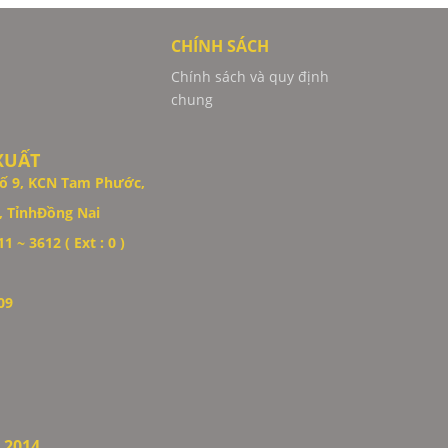
CHÍNH SÁCH
Chính sách và quy định
chung
XUẤT
ố 9,
KCN Tam Phước,
 TỉnhĐồng Nai
1 ~ 3612 ( Ext : 0 )
09
.2014