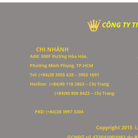
CÔNG TY T
CHI NHÁNH
Add: 500F Đường Hòa Hảo,
Phường Minh Phụng, TP.HCM
Thiết Kế Website
Tel: (+84)28 3955 628 – 3955 1691
Hotline: (+84)90 118 2863 – Chị Trang
(+84)90 898 8423
– Chị Trang
PKD: (+84)28 3997 3204
Copyright 2015
L
GCNĐT số 472041001083 do B