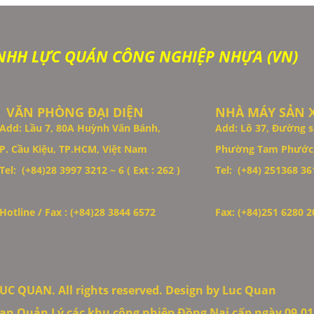
NHH LỰC QUÁN CÔNG NGHIỆP NHỰA (VN)
VĂN PHÒNG ĐẠI DIỆN
NHÀ MÁY SẢN 
Add: Lầu 7, 80A Huỳnh Văn Bánh,
Add: Lô 37, Đường s
P. Cầu Kiệu, TP.HCM, Việt Nam
Phường Tam Phước,
Tel: (+84)28 3997 3212 ~ 6 ( Ext : 262 )
Tel: (+84)
251368 361
Hotline / Fax : (+84)28 3844 6572
Fax: (+84)251 6280 2
UC QUAN. All rights reserved. Design by Luc Quan
an Quản Lý các khu công nhiệp Đồng Nai cấp ngày 09.01