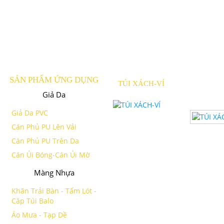
SẢN PHẨM ỨNG DỤNG
TÚI XÁCH-VÍ
Giả Da
Giả Da PVC
Cán Phủ PU Lên Vải
Cán Phủ PU Trên Da
Cán Ủi Bóng-Cán Ủi Mờ
Màng Nhựa
Khăn Trải Bàn - Tấm Lót -
Căp Túi Balo
Áo Mưa - Tạp Dề