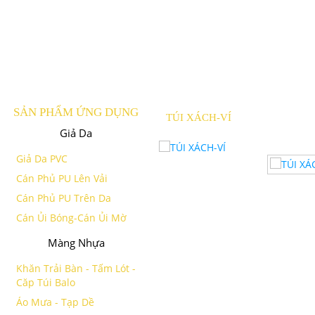
SẢN PHẨM ỨNG DỤNG
TÚI XÁCH-VÍ
Giả Da
Giả Da PVC
Cán Phủ PU Lên Vải
Cán Phủ PU Trên Da
Cán Ủi Bóng-Cán Ủi Mờ
Màng Nhựa
Khăn Trải Bàn - Tấm Lót -
Căp Túi Balo
Áo Mưa - Tạp Dề