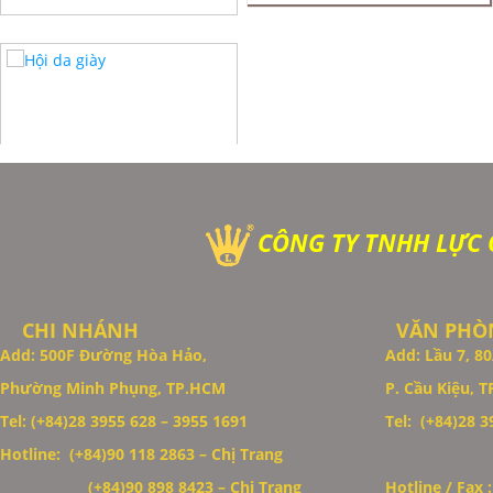
CÔNG TY TNHH LỰC
CHI NHÁNH
VĂN PHÒN
Add: 500F Đường Hòa Hảo,
Add: Lầu 7, 
Phường Minh Phụng, TP.HCM
P. Cầu Kiệu, 
Tel: (+84)28 3955 628 – 3955 1691
Tel: (+84)28 39
Hotline: (+84)90 118 2863 – Chị Trang
Thiết Kế Website
(+84)90 898 8423
– Chị Trang
Hotline / Fax 